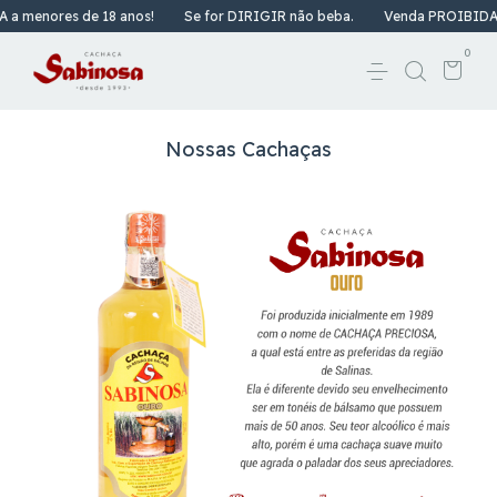
enores de 18 anos!
Se for DIRIGIR não beba.
Venda PROIBIDA a me
0
Nossas Cachaças