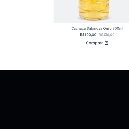
Cachaça Sabinosa Ouro 700ml
sa Umburana 600ml
R$100,00
R$138,00
0
R$40,00