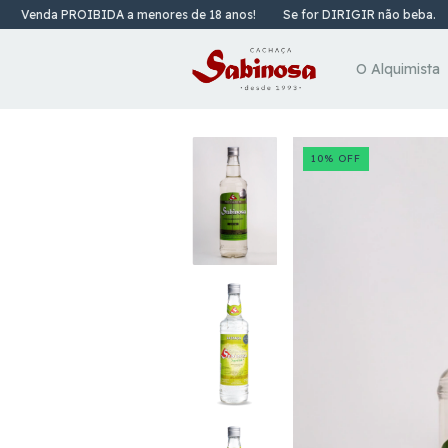
 PROIBIDA a menores de 18 anos!
Se for DIRIGIR não beba.
Venda 
O Alquimista
10
%
OFF