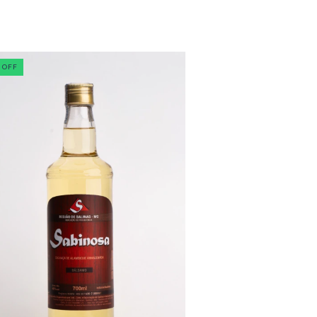
%
OFF
17
%
OFF