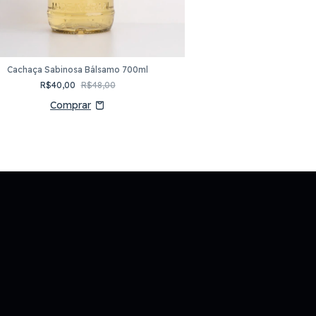
Cachaça Sabinosa Bálsamo 700ml
Cachaça Sabinosa
R$40,00
R$48,00
R$40,00