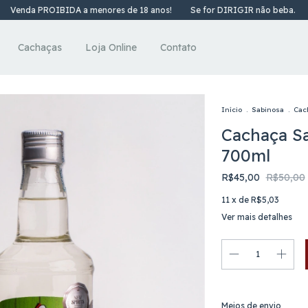
PROIBIDA a menores de 18 anos!
Se for DIRIGIR não beba.
Venda P
Cachaças
Loja Online
Contato
Início
.
Sabinosa
.
Cac
Cachaça Sa
700ml
R$45,00
R$50,00
11
x de
R$5,03
Ver mais detalhes
Entregas para o CEP:
Meios de envio